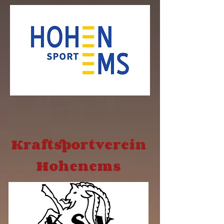
Kraftsportverein
Hohenems