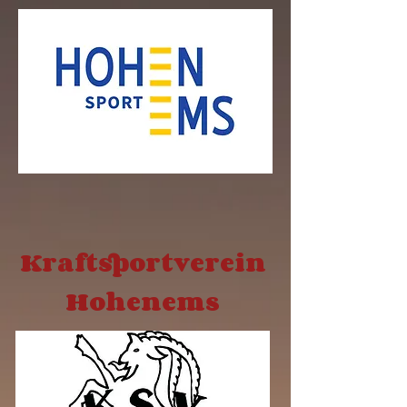
Kraftsportverein
Hohenems