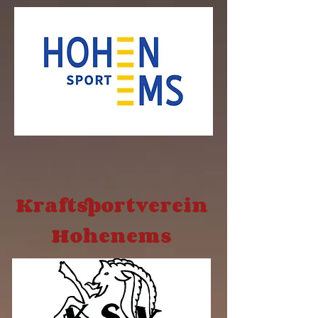
Kraftsportverein
Hohenems